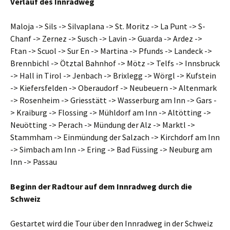
Verlauf des Innradweg
Maloja -> Sils -> Silvaplana -> St. Moritz -> La Punt -> S-
Chanf -> Zernez -> Susch -> Lavin -> Guarda -> Ardez ->
Ftan -> Scuol -> Sur En -> Martina -> Pfunds -> Landeck ->
Brennbichl -> Ötztal Bahnhof -> Mötz -> Telfs -> Innsbruck
-> Hall in Tirol -> Jenbach -> Brixlegg -> Wörgl -> Kufstein
-> Kiefersfelden -> Oberaudorf -> Neubeuern -> Altenmark
-> Rosenheim -> Griesstätt -> Wasserburg am Inn -> Gars -
> Kraiburg -> Flossing -> Mühldorf am Inn -> Altötting ->
Neuötting -> Perach -> Mündung der Alz -> Marktl ->
Stammham -> Einmündung der Salzach -> Kirchdorf am Inn
-> Simbach am Inn -> Ering -> Bad Füssing -> Neuburg am
Inn -> Passau
Beginn der Radtour auf dem Innradweg durch die
Schweiz
Gestartet wird die Tour über den Innradweg in der Schweiz